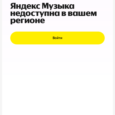
Яндекс Музыка
недоступна в вашем
регионе
Войти