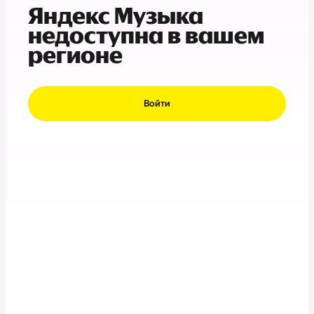
Яндекс Музыка
недоступна в вашем
регионе
Войти