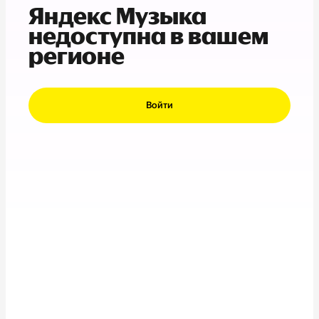
Яндекс Музыка
недоступна в вашем
регионе
Войти