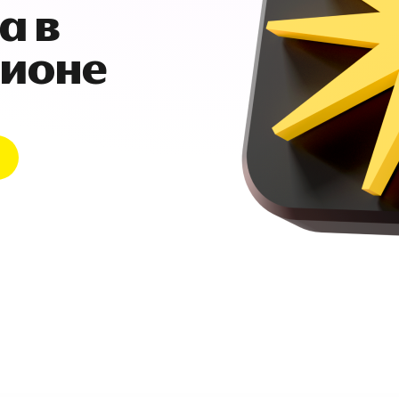
а в
гионе