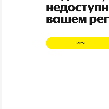
недоступн
вашем ре
Войти