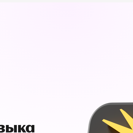
узыка