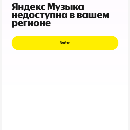
Яндекс Музыка
недоступна в вашем
регионе
Войти