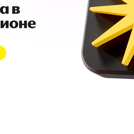
а в
гионе