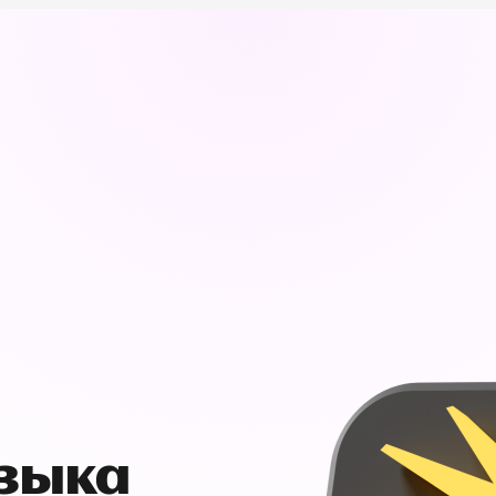
узыка