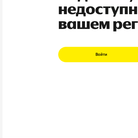
недоступн
вашем ре
Войти