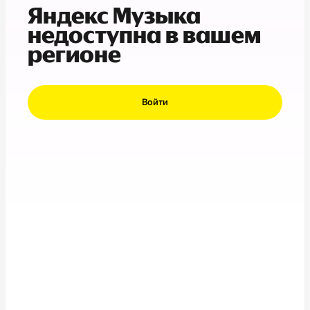
Яндекс Музыка
недоступна в вашем
регионе
Войти