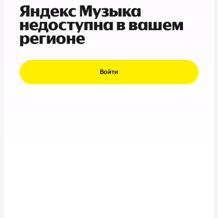
Яндекс Музыка
недоступна в вашем
регионе
Войти