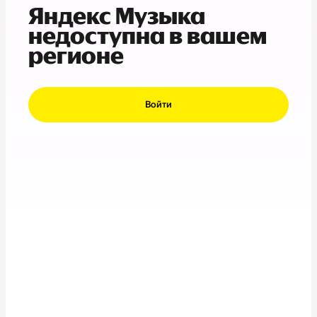
Яндекс Музыка
недоступна в вашем
регионе
Войти