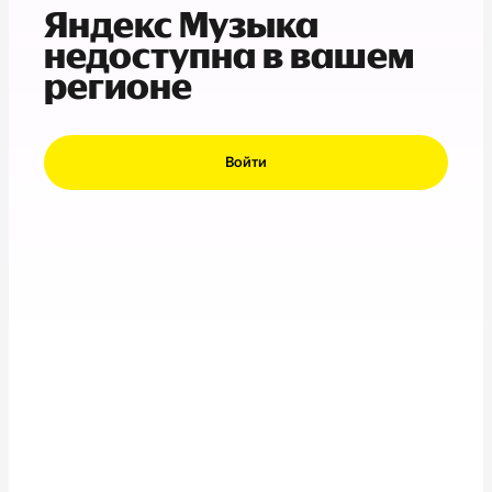
Яндекс Музыка
недоступна в вашем
регионе
Войти