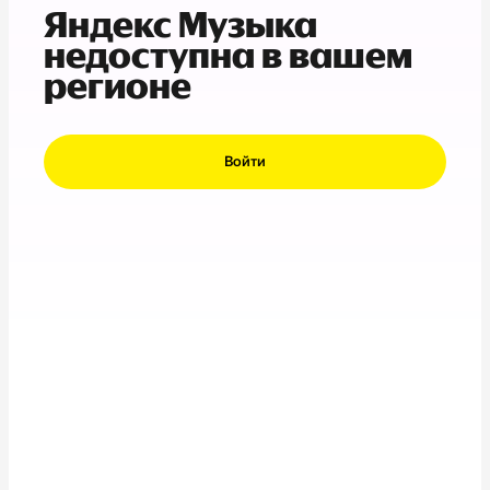
Яндекс Музыка
недоступна в вашем
регионе
Войти