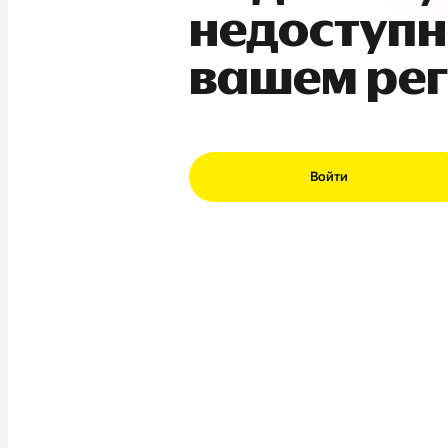
недоступн
вашем ре
Войти