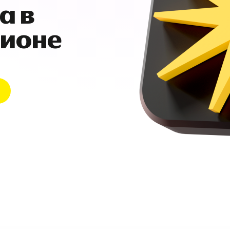
а в
гионе