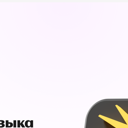
узыка