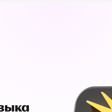
узыка