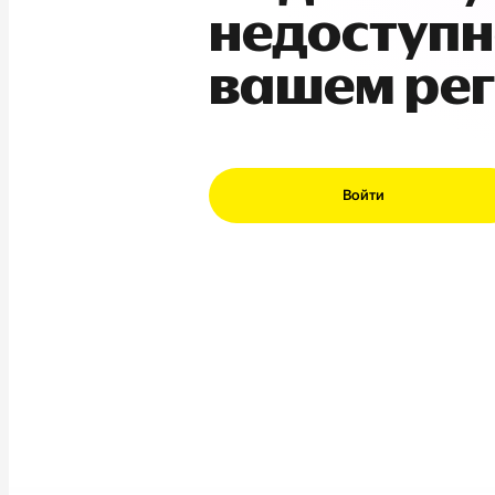
недоступн
вашем ре
Войти