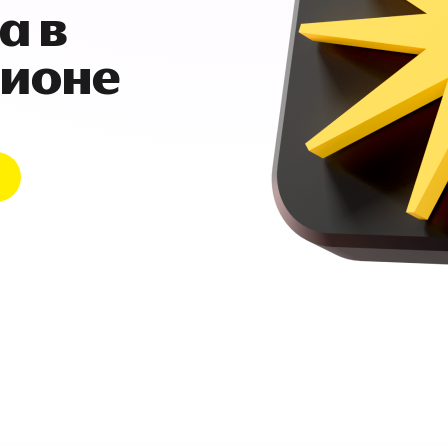
а в
гионе