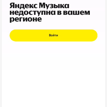
Яндекс Музыка
недоступна в вашем
регионе
Войти