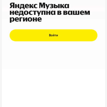
Яндекс Музыка
недоступна в вашем
регионе
Войти