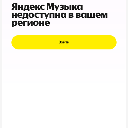
Яндекс Музыка
недоступна в вашем
регионе
Войти