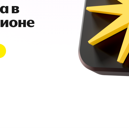
а в
гионе