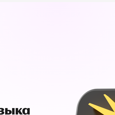
узыка