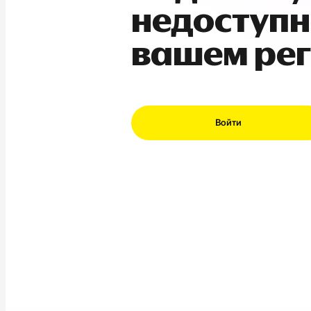
недоступн
вашем ре
Войти