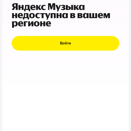
Яндекс Музыка
недоступна в вашем
регионе
Войти