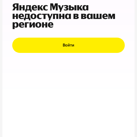
Яндекс Музыка
недоступна в вашем
регионе
Войти