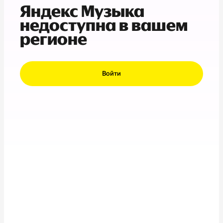
Яндекс Музыка
недоступна в вашем
регионе
Войти