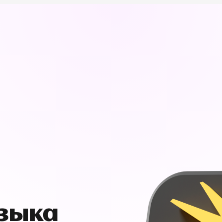
узыка