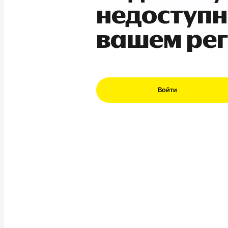
недоступн
вашем ре
Войти