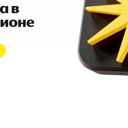
а в
гионе