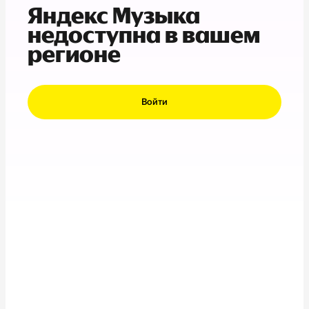
Яндекс Музыка
недоступна в вашем
регионе
Войти