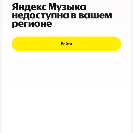
Яндекс Музыка
недоступна в вашем
регионе
Войти