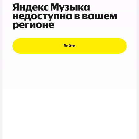
Яндекс Музыка
недоступна в вашем
регионе
Войти