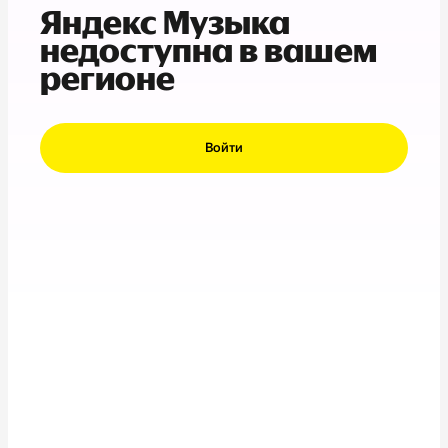
Яндекс Музыка
недоступна в вашем
регионе
Войти