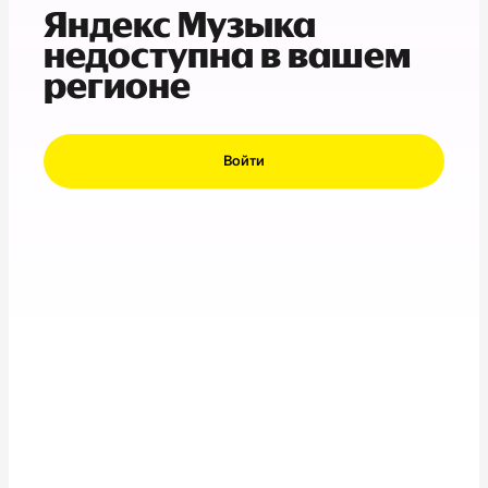
Яндекс Музыка
недоступна в вашем
регионе
Войти