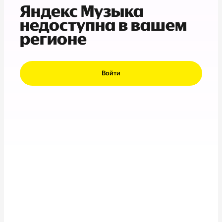
Яндекс Музыка
недоступна в вашем
регионе
Войти