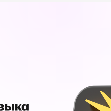
узыка