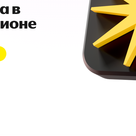
а в
гионе