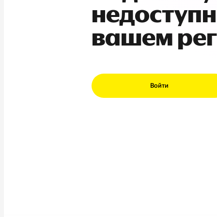
недоступн
вашем ре
Войти