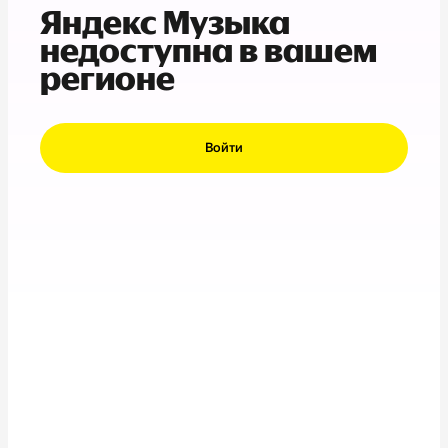
Яндекс Музыка
недоступна в вашем
регионе
Войти