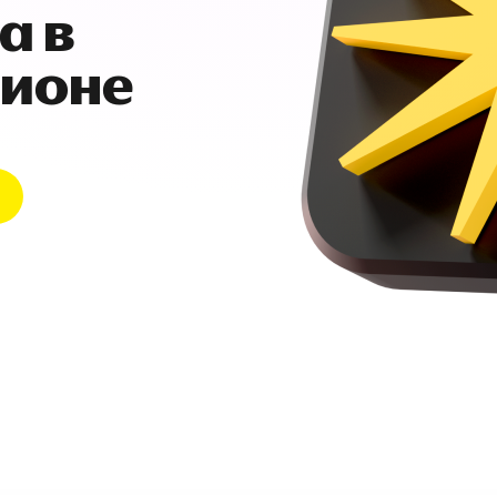
а в
гионе