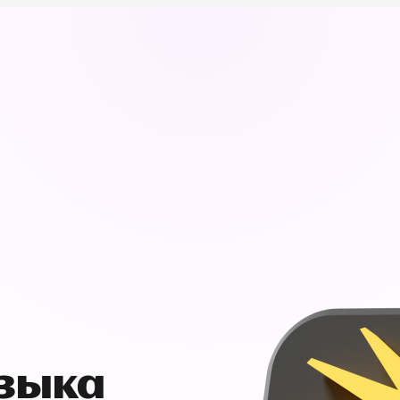
узыка