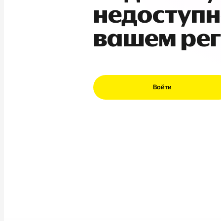
недоступн
вашем ре
Войти