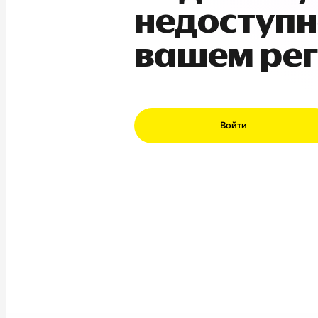
недоступн
вашем ре
Войти