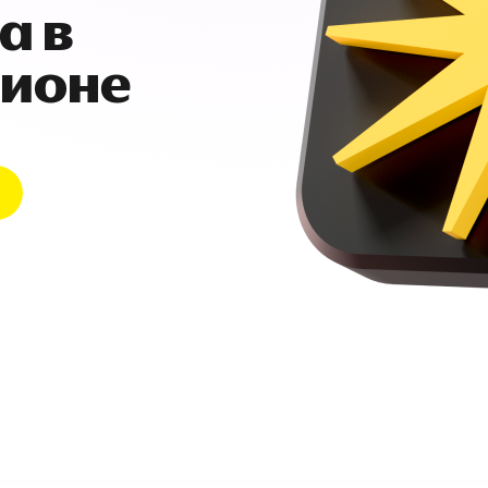
а в
гионе