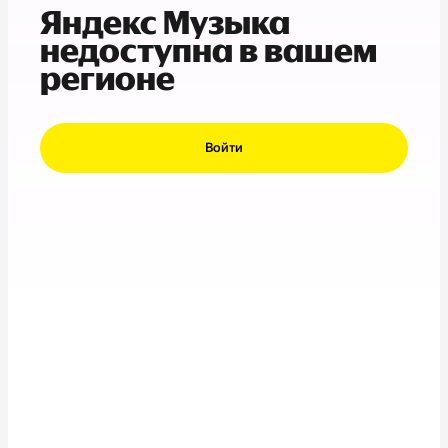
Яндекс Музыка
недоступна в вашем
регионе
Войти