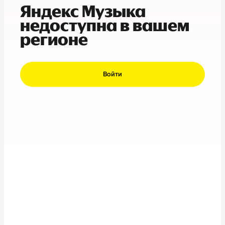
Яндекс Музыка
недоступна в вашем
регионе
Войти