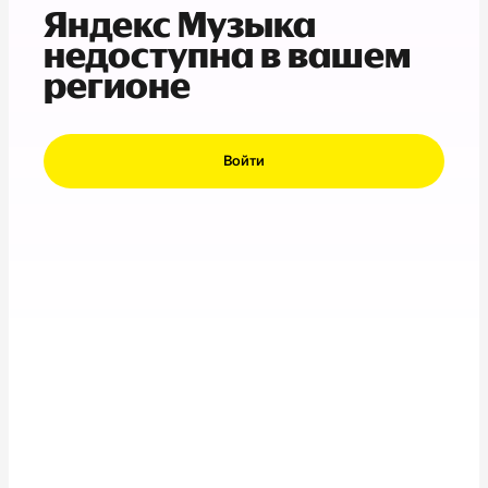
Яндекс Музыка
недоступна в вашем
регионе
Войти