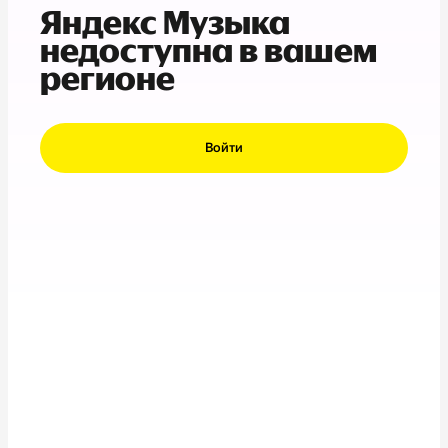
Яндекс Музыка
недоступна в вашем
регионе
Войти