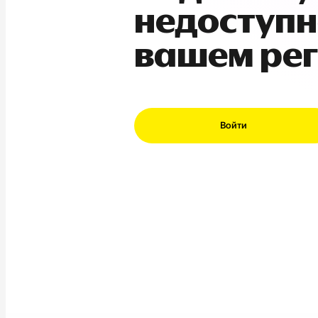
недоступн
вашем ре
Войти