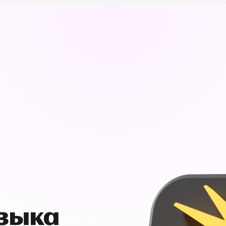
узыка