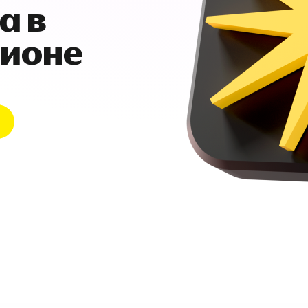
а в
гионе