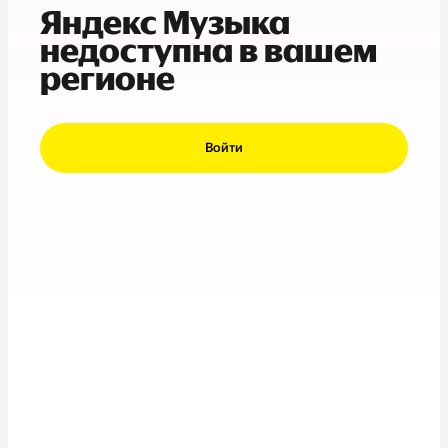
Яндекс Музыка
недоступна в вашем
регионе
Войти