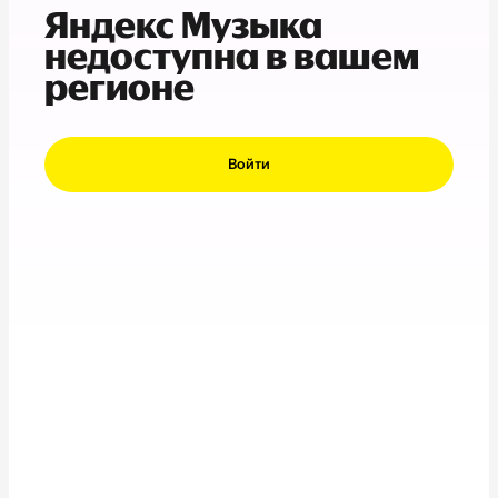
Яндекс Музыка
недоступна в вашем
регионе
Войти