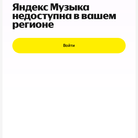
Яндекс Музыка
недоступна в вашем
регионе
Войти