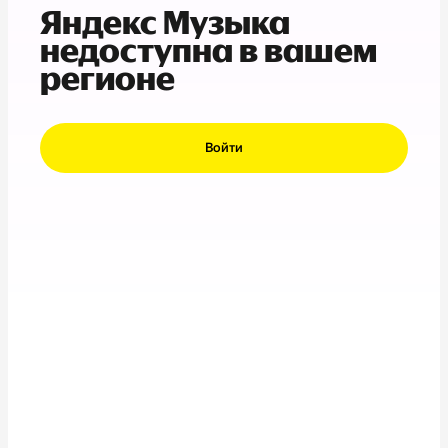
Яндекс Музыка
недоступна в вашем
регионе
Войти