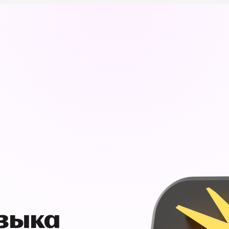
узыка