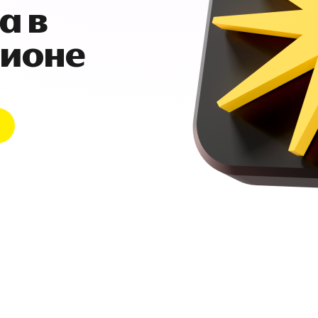
а в
гионе