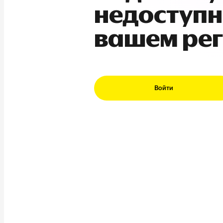
недоступн
вашем ре
Войти