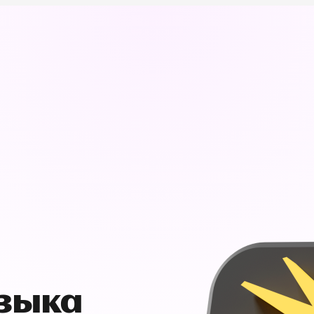
узыка