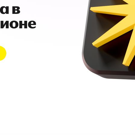
а в
гионе