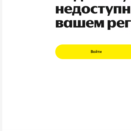
недоступн
вашем ре
Войти