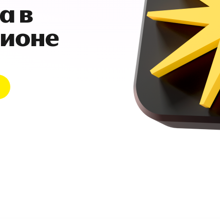
а в
гионе