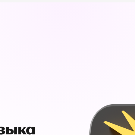
узыка