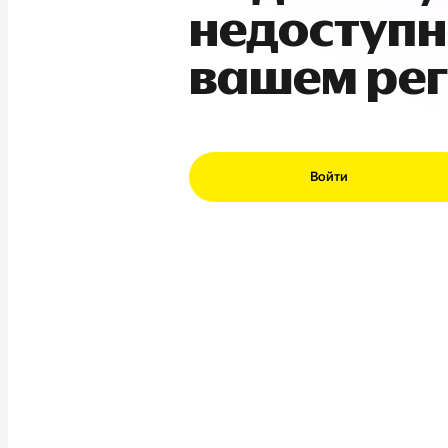
недоступн
вашем ре
Войти