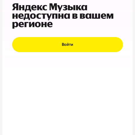
Яндекс Музыка
недоступна в вашем
регионе
Войти