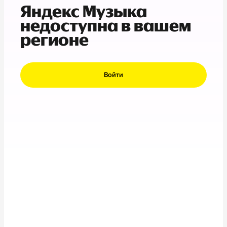
Яндекс Музыка
недоступна в вашем
регионе
Войти