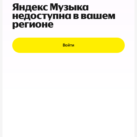
Яндекс Музыка
недоступна в вашем
регионе
Войти