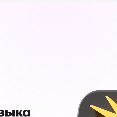
узыка