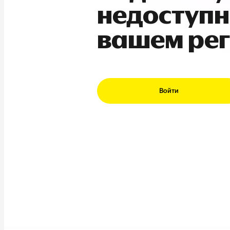
недоступн
вашем ре
Войти