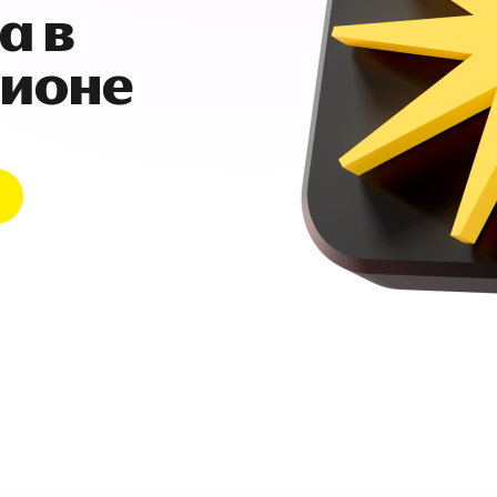
а в
гионе