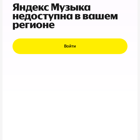
Яндекс Музыка
недоступна в вашем
регионе
Войти