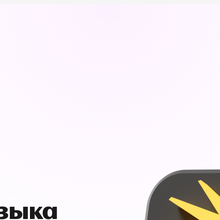
узыка