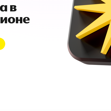
а в
гионе