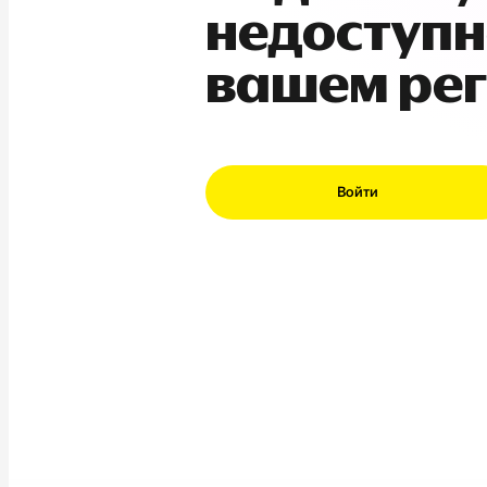
недоступн
вашем ре
Войти