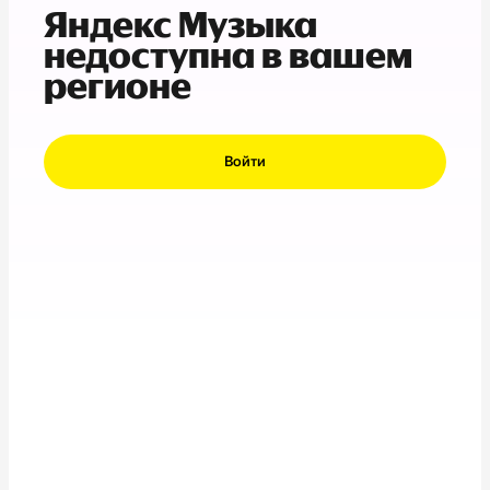
Яндекс Музыка
недоступна в вашем
регионе
Войти